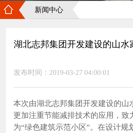
新闻中心
湖北志邦集团开发建设的山水
发布时间：2019-03-27 04:00:01
本次由湖北志邦集团开发建设的山
更加注重节能减排技术的应用，致
为“绿色建筑示范小区”。在设计规