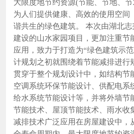
大限度地节约资源(节能、节地、节
为人们提供健康、高效的使用空间
谐共生的绿色建筑。 本次由湖北志
建设的山水家园项目，更加注重节
应用，致力于打造为“绿色建筑示范
计规划之初就围绕着节能减排进行
贯穿于整个规划设计中，如结构节
空调系统环保节能设计、供配电系
给水系统节能设计等，并将外墙节
节能技术、屋顶节能技术、雨水收
减排技术广泛应用在房屋建设中，
全寿命周期内，最大限度地节约资