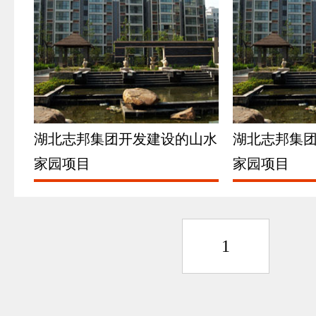
湖北志邦集团开发建设的山水
湖北志邦集
家园项目
家园项目
1