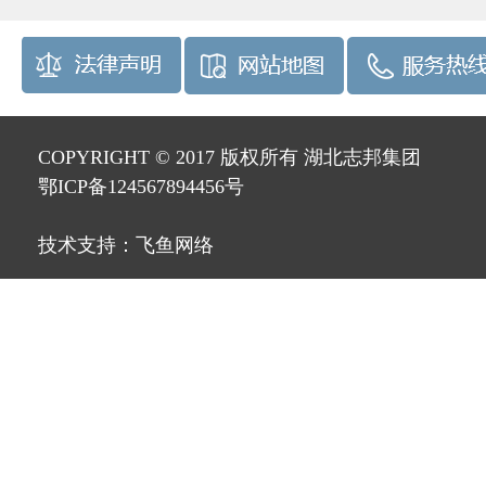
COPYRIGHT © 2017 版权所有 湖北志邦集团
鄂ICP备124567894456号
技术支持：飞鱼网络