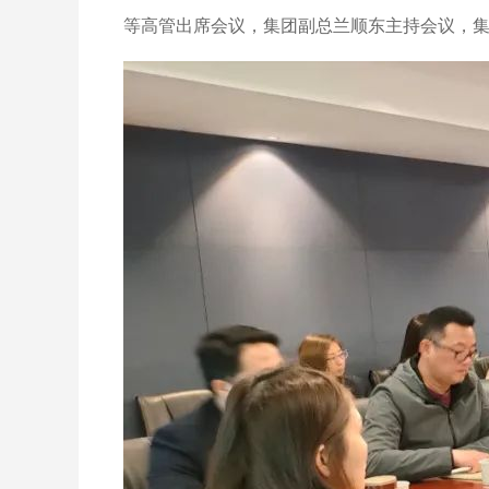
等高管出席会议，集团副总兰顺东主持会议，