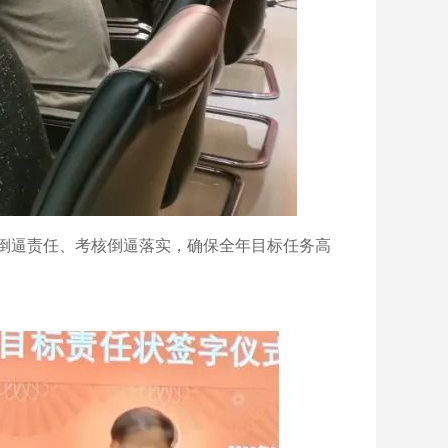
标倒逼责任、考核倒逼落实，确保全年目标任务高