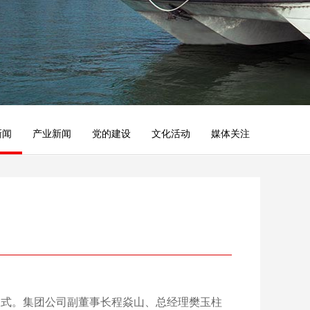
新闻
产业新闻
党的建设
文化活动
媒体关注
仪式。集团公司副董事长程焱山、总经理樊玉柱